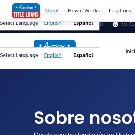
About
How it Works
Locations
Select Language
English
Español
Contactanos
Blog
FAQs
Mi Cu
Inic
Select Language
English
Español
Sobre noso
Desde nuestra fundación en Utah e