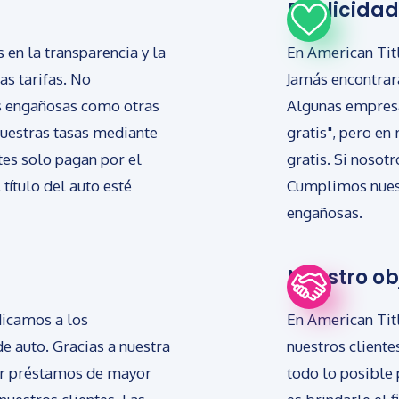
Publicida
en la transparencia y la
En American Titl
as tarifas. No
Jamás encontrar
s engañosas como otras
Algunas empres
uestras tasas mediante
gratis", pero en
tes solo pagan por el
gratis. Si nosot
título del auto esté
Cumplimos nuest
engañosas.
Nuestro ob
dicamos a los
En American Tit
e auto. Gracias a nuestra
nuestros cliente
er préstamos de mayor
todo lo posible 