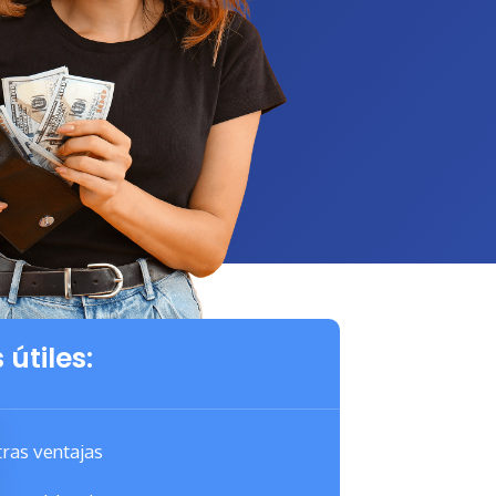
 útiles:
ras ventajas