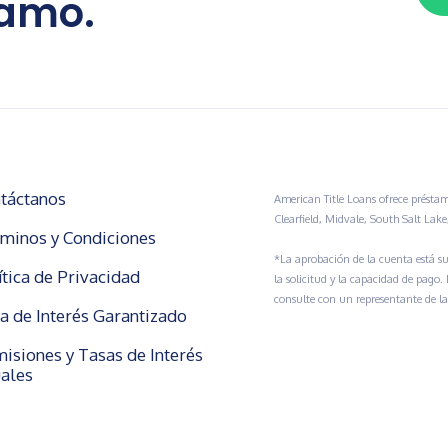
tamo.
táctanos
American Title Loans ofrece préstam
Clearfield, Midvale, South Salt Lak
minos y Condiciones
*La aprobación de la cuenta está suj
ítica de Privacidad
la solicitud y la capacidad de pago.
consulte con un representante de l
a de Interés Garantizado
isiones y Tasas de Interés
ales