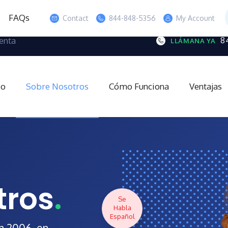
FAQs
Contact
844-848-5356
My Account
enta
8
LLÁMANA YA
io
Sobre Nosotros
Cómo Funciona
Ventajas
tros
.
Se
Habla
Español
n 2006, en