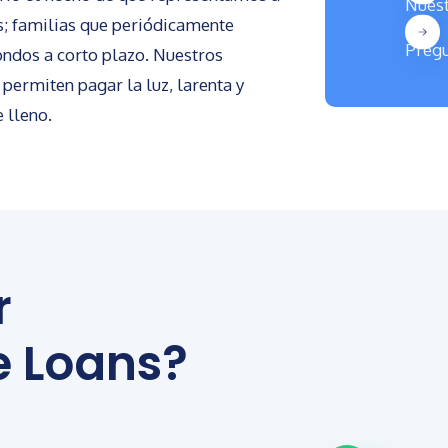
Nuest
s; familias que periódicamente
Pregu
ndos a corto plazo. Nuestros
 permiten pagar la luz, larenta y
 lleno.
r
e Loans?