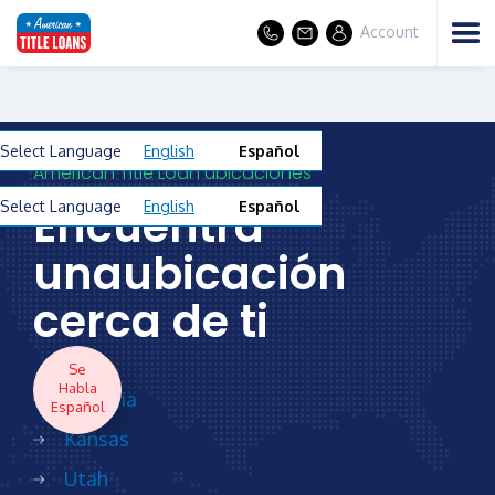
Account
Select Language
English
Español
American Title Loan ubicaciones
Encuentra
Select Language
English
Español
unaubicación
cerca de ti
Se
Habla
Georgia
Español
Kansas
Utah